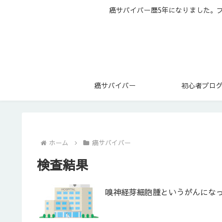
癌サバイバー歴5年になりました。
癌サバイバー
初心者ブロ
ホーム
癌サバイバー
検査結果
嗅神経芽細胞腫というがんになっ