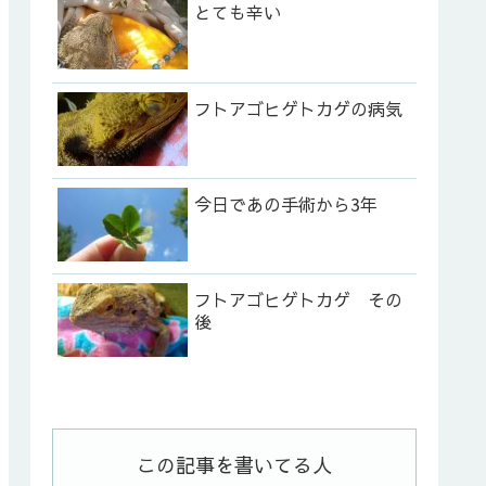
とても辛い
フトアゴヒゲトカゲの病気
今日であの手術から3年
フトアゴヒゲトカゲ その
後
この記事を書いてる人