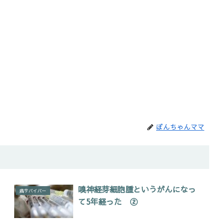
ぼんちゃんママ
嗅神経芽細胞腫というがんになっ
癌サバイバー
て5年経った ②