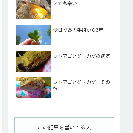
とても辛い
今日であの手術から3年
フトアゴヒゲトカゲの病気
フトアゴヒゲトカゲ その
後
この記事を書いてる人