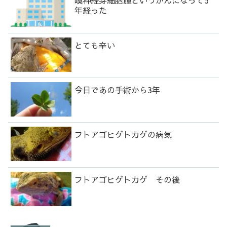
嗅神経芽細胞腫というがんになって5
年経った
とても辛い
今日であの手術から3年
フトアゴヒゲトカゲの病気
フトアゴヒゲトカゲ その後