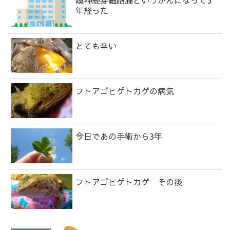
嗅神経芽細胞腫というがんになって5
年経った
とても辛い
フトアゴヒゲトカゲの病気
今日であの手術から3年
フトアゴヒゲトカゲ その後