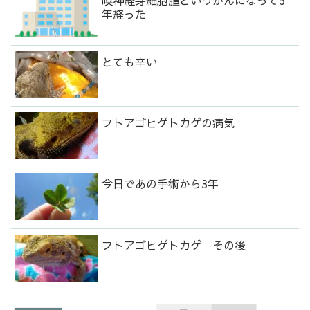
嗅神経芽細胞腫というがんになって5
年経った
とても辛い
フトアゴヒゲトカゲの病気
今日であの手術から3年
フトアゴヒゲトカゲ その後