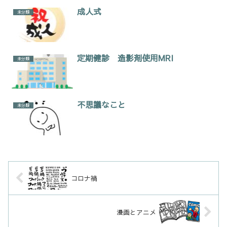
成人式
未分類
定期健診 造影剤使用MRI
未分類
不思議なこと
未分類
コロナ禍
漫画とアニメ