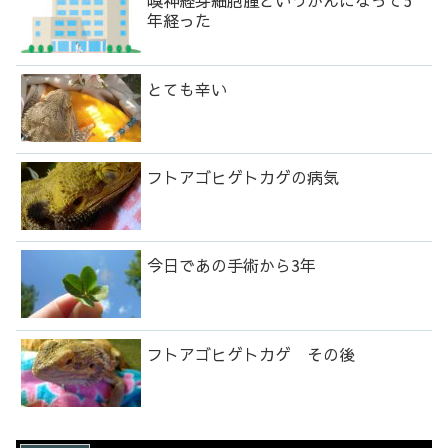
嗅神経芽細胞腫というがんになって5
年経った
とても辛い
フトアゴヒゲトカゲの病気
今日であの手術から3年
フトアゴヒゲトカゲ その後